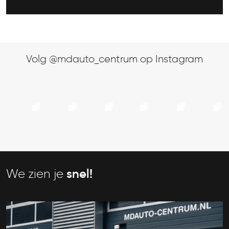
Volg @mdauto_centrum op Instagram
We zien je
snel!