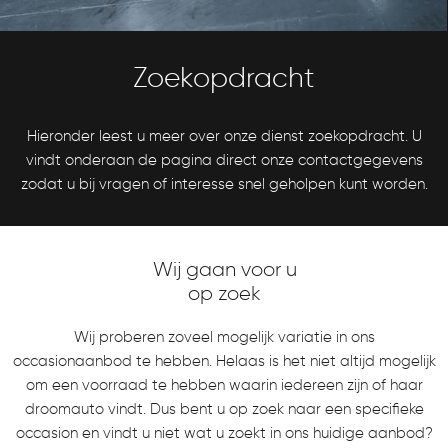
Zoekopdracht
Hieronder leest u meer over onze dienst zoekopdracht. U
vindt onderaan de pagina direct onze contactgegevens
zodat u bij vragen of interesse snel geholpen kunt worden.
Wij gaan voor u
op zoek
Wij proberen zoveel mogelijk variatie in ons
occasionaanbod te hebben. Helaas is het niet altijd mogelijk
om een voorraad te hebben waarin iedereen zijn of haar
droomauto vindt. Dus bent u op zoek naar een specifieke
occasion en vindt u niet wat u zoekt in ons huidige aanbod?