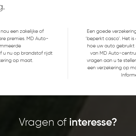
g.
nou een zakelijke of
Een goede verzekering 
lbare premies. MD Auto-
‘beperkt casco’. Het i
nommeerde
hoe uw auto gebruikt 
 u nu op brandstof rijdt
van MD Auto-centrum
kering op maat.
vragen aan u te stell
een verzekering op m
Inform
Vragen of
interesse?