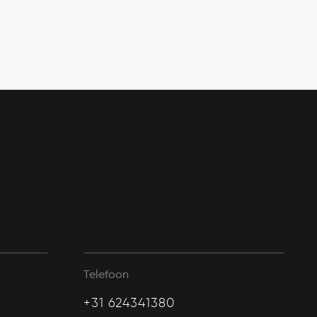
Telefoon
+31 624341380