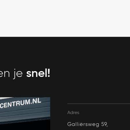
snel!
en je
Adres
Galliërsweg 59,