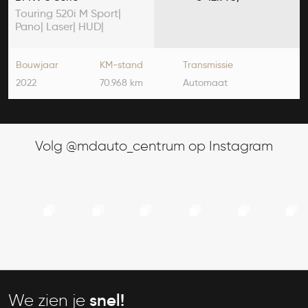
Touring 520i M Sport|
Pano| Laser| HUD|
Bouwjaar
KM-stand
Transmissie
2022
70.968 km
Automaat
Volg @mdauto_centrum op Instagram
We zien je
snel!