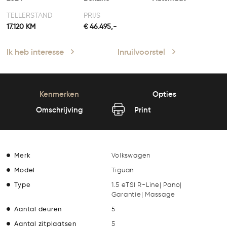
TELLERSTAND
PRIJS
17.120 KM
€ 46.495,-
Ik heb interesse
Inruilvoorstel
Kenmerken
Opties
Omschrijving
Print
Merk
Volkswagen
Model
Tiguan
Type
1.5 eTSI R-Line| Pano|
Garantie| Massage
Aantal deuren
5
Aantal zitplaatsen
5