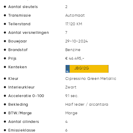
Aantal sleutels
2
Transmissie
Automaat
Tellerstand
17.120 KM
Aantal versnellingen
7
Bouwjaar
29-10-2024
Brandstof
Benzine
Prijs
€ 46.495,-
Kenteken
JBG12G
Kleur
Cipressino Green Metallic
Interieurkleur
Zwart
Acceleratie 0-100
9.1 sec.
Bekleding
Half leder / alcantara
BTW/Marge
Marge
Aantal cilinders
4
Emissieklasse
6