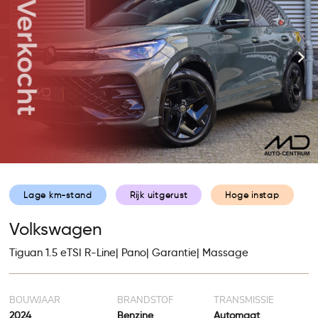
Lage km-stand
Rijk uitgerust
Hoge instap
Volkswagen
Tiguan 1.5 eTSI R-Line| Pano| Garantie| Massage
BOUWJAAR
BRANDSTOF
TRANSMISSIE
2024
Benzine
Automaat